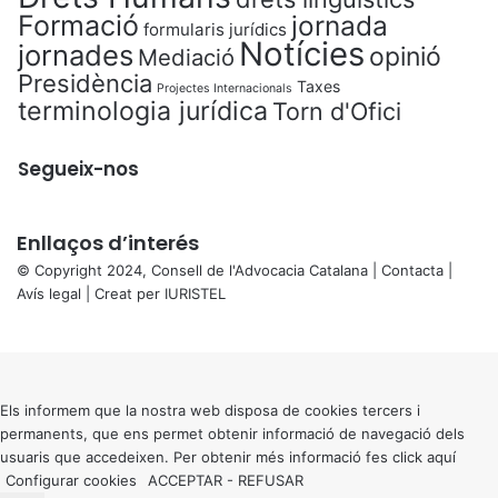
Formació
jornada
formularis jurídics
Notícies
jornades
opinió
Mediació
Presidència
Taxes
Projectes Internacionals
terminologia jurídica
Torn d'Ofici
Segueix-nos
Enllaços d’interés
© Copyright 2024, Consell de l'Advocacia Catalana |
Contacta
|
Avís legal
| Creat per
IURISTEL
X
Back
to
top
button
Els informem que la nostra web disposa de cookies tercers i
permanents, que ens permet obtenir informació de navegació dels
usuaris que accedeixen. Per obtenir més informació fes click
aquí
Configurar cookies
ACCEPTAR
-
REFUSAR