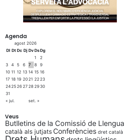
Agenda
agost 2026
Dl
Dt
Dc
Dj
Dv
Ds
Dg
1
2
3
4
5
6
7
8
9
10
11
12
13
14
15
16
17
18
19
20
21
22
23
24
25
26
27
28
29
30
31
« jul.
set. »
Veus
Butlletins de la Comissió de Llengua
Conferències
català als jutjats
dret català
Drets Humans
drets lingüístics