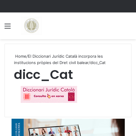
Menu
S
Home
/
El Diccionari Jurídic Català incorpora les
institucions pròpies del Dret civil balear
/
dicc_Cat
dicc_Cat