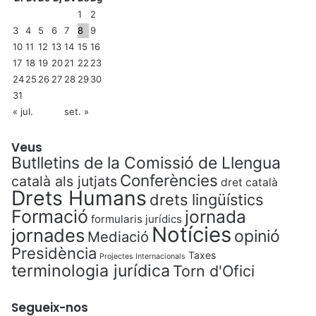
1
2
3
4
5
6
7
8
9
10
11
12
13
14
15
16
17
18
19
20
21
22
23
24
25
26
27
28
29
30
31
« jul.
set. »
Veus
Butlletins de la Comissió de Llengua
Conferències
català als jutjats
dret català
Drets Humans
drets lingüístics
Formació
jornada
formularis jurídics
Notícies
jornades
opinió
Mediació
Presidència
Taxes
Projectes Internacionals
terminologia jurídica
Torn d'Ofici
Segueix-nos