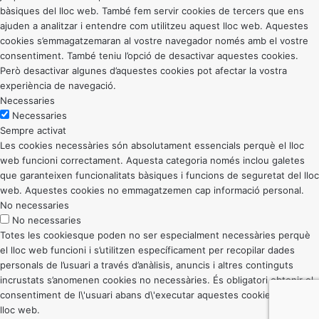
bàsiques del lloc web. També fem servir cookies de tercers que ens
ajuden a analitzar i entendre com utilitzeu aquest lloc web. Aquestes
cookies s’emmagatzemaran al vostre navegador només amb el vostre
consentiment. També teniu l’opció de desactivar aquestes cookies.
Però desactivar algunes d’aquestes cookies pot afectar la vostra
experiència de navegació.
Necessaries
Necessaries
Sempre activat
Les cookies necessàries són absolutament essencials perquè el lloc
web funcioni correctament. Aquesta categoria només inclou galetes
que garanteixen funcionalitats bàsiques i funcions de seguretat del lloc
web. Aquestes cookies no emmagatzemen cap informació personal.
No necessaries
No necessaries
Totes les cookiesque poden no ser especialment necessàries perquè
el lloc web funcioni i s’utilitzen específicament per recopilar dades
personals de l’usuari a través d’anàlisis, anuncis i altres continguts
incrustats s’anomenen cookies no necessàries. És obligatori obtenir el
consentiment de l\'usuari abans d\'executar aquestes cookies al vostre
lloc web.