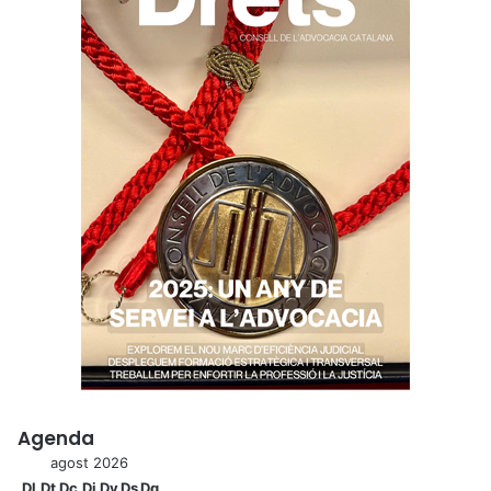
Agenda
agost 2026
Dl
Dt
Dc
Dj
Dv
Ds
Dg