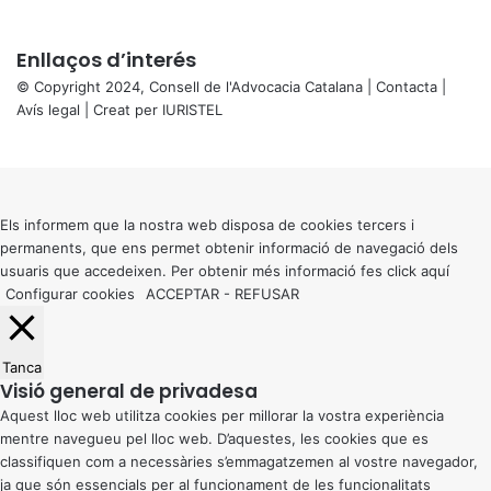
Enllaços d’interés
© Copyright 2024, Consell de l'Advocacia Catalana |
Contacta
|
Avís legal
| Creat per
IURISTEL
X
Back
to
top
button
Els informem que la nostra web disposa de cookies tercers i
permanents, que ens permet obtenir informació de navegació dels
usuaris que accedeixen. Per obtenir més informació fes click
aquí
Configurar cookies
ACCEPTAR
-
REFUSAR
Tanca
Visió general de privadesa
Aquest lloc web utilitza cookies per millorar la vostra experiència
mentre navegueu pel lloc web. D’aquestes, les cookies que es
classifiquen com a necessàries s’emmagatzemen al vostre navegador,
ja que són essencials per al funcionament de les funcionalitats