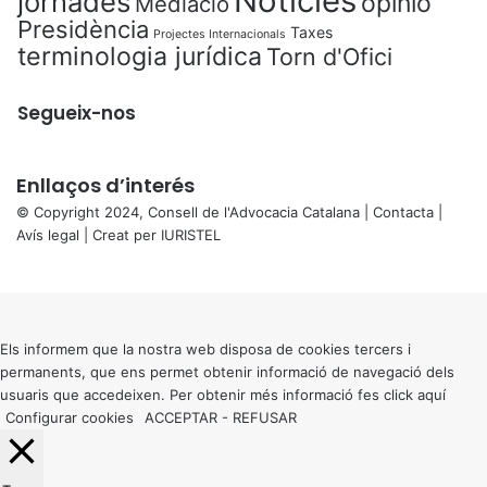
Notícies
jornades
opinió
Mediació
Presidència
Taxes
Projectes Internacionals
terminologia jurídica
Torn d'Ofici
Segueix-nos
Enllaços d’interés
© Copyright 2024, Consell de l'Advocacia Catalana |
Contacta
|
Avís legal
| Creat per
IURISTEL
X
Back
to
top
button
Els informem que la nostra web disposa de cookies tercers i
permanents, que ens permet obtenir informació de navegació dels
usuaris que accedeixen. Per obtenir més informació fes click
aquí
Configurar cookies
ACCEPTAR
-
REFUSAR