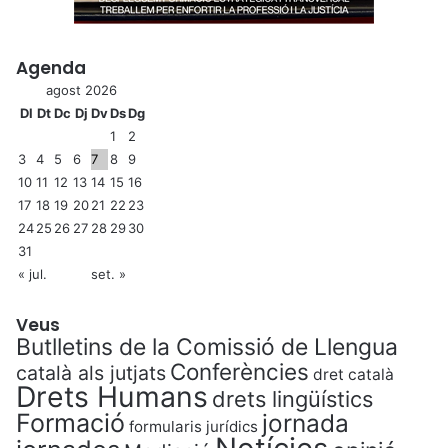
Agenda
agost 2026
Dl
Dt
Dc
Dj
Dv
Ds
Dg
1
2
3
4
5
6
7
8
9
10
11
12
13
14
15
16
17
18
19
20
21
22
23
24
25
26
27
28
29
30
31
« jul.
set. »
Veus
Butlletins de la Comissió de Llengua
Conferències
català als jutjats
dret català
Drets Humans
drets lingüístics
Formació
jornada
formularis jurídics