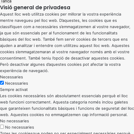
Tanca
Visió general de privadesa
Aquest lloc web utilitza cookies per millorar la vostra experiència
mentre navegueu pel lloc web. D’aquestes, les cookies que es
classifiquen com a necessàries s’emmagatzemen al vostre navegador,
ja que són essencials per al funcionament de les funcionalitats
bàsiques del lloc web. També fem servir cookies de tercers que ens
ajuden a analitzar i entendre com utilitzeu aquest lloc web. Aquestes
cookies s’emmagatzemaran al vostre navegador només amb el vostre
consentiment. També teniu l’opció de desactivar aquestes cookies.
Però desactivar algunes d’aquestes cookies pot afectar la vostra
experiència de navegació.
Necessaries
Necessaries
Sempre activat
Les cookies necessàries són absolutament essencials perquè el lloc
web funcioni correctament. Aquesta categoria només inclou galetes
que garanteixen funcionalitats bàsiques i funcions de seguretat del lloc
web. Aquestes cookies no emmagatzemen cap informació personal.
No necessaries
No necessaries
Totes les cookiesque poden no ser especialment necessàries perquè