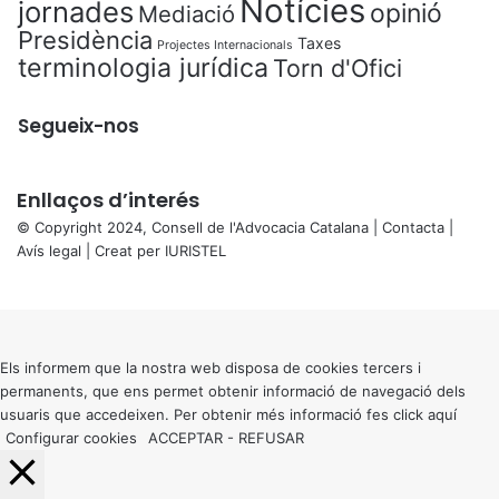
Notícies
jornades
opinió
Mediació
Presidència
Taxes
Projectes Internacionals
terminologia jurídica
Torn d'Ofici
Segueix-nos
Enllaços d’interés
© Copyright 2024, Consell de l'Advocacia Catalana |
Contacta
|
Avís legal
| Creat per
IURISTEL
X
Back
to
top
button
Els informem que la nostra web disposa de cookies tercers i
permanents, que ens permet obtenir informació de navegació dels
usuaris que accedeixen. Per obtenir més informació fes click
aquí
Configurar cookies
ACCEPTAR
-
REFUSAR