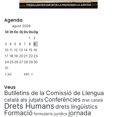
Agenda
agost 2026
Dl
Dt
Dc
Dj
Dv
Ds
Dg
1
2
3
4
5
6
7
8
9
10
11
12
13
14
15
16
17
18
19
20
21
22
23
24
25
26
27
28
29
30
31
« jul.
set. »
Veus
Butlletins de la Comissió de Llengua
Conferències
català als jutjats
dret català
Drets Humans
drets lingüístics
Formació
jornada
formularis jurídics