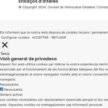
Enllaços d’interés
© Copyright 2024, Consell de l'Advocacia Catalana |
Contac
X
Back
to
top
button
Els informem que la nostra web disposa de cookies tercers i permanent
Configurar cookies
ACCEPTAR
-
REFUSAR
Tanca
Visió general de privadesa
Aquest lloc web utilitza cookies per millorar la vostra experiència me
essencials per al funcionament de les funcionalitats bàsiques del lloc
s’emmagatzemaran al vostre navegador només amb el vostre consentiment
navegació.
Necessaries
Necessaries
Sempre activat
Les cookies necessàries són absolutament essencials perquè el lloc web
web. Aquestes cookies no emmagatzemen cap informació personal.