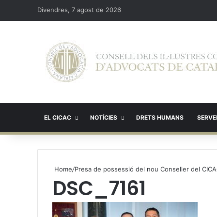
Divendres, 7 agost de 2026
EL CICAC
NOTÍCIES
DRETS HUMANS
SERVEI
Home
/
Presa de possessió del nou Conseller del CICAC
DSC_7161