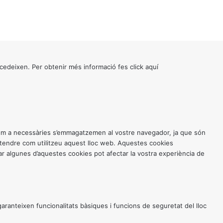
cedeixen. Per obtenir més informació fes click
aquí
 com a necessàries s’emmagatzemen al vostre navegador, ja que són
entendre com utilitzeu aquest lloc web. Aquestes cookies
 algunes d’aquestes cookies pot afectar la vostra experiència de
anteixen funcionalitats bàsiques i funcions de seguretat del lloc