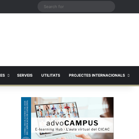
X
Search
for
EES
SERVEIS
UTILITATS
PROJECTES INTERNACIONALS