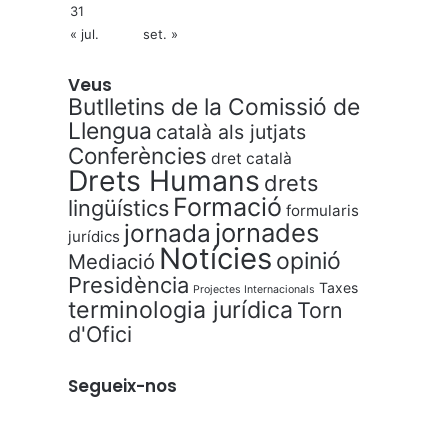
31
« jul.
set. »
Veus
Butlletins de la Comissió de
Llengua
català als jutjats
Conferències
dret català
Drets Humans
drets
Formació
lingüístics
formularis
jornades
jornada
jurídics
Notícies
opinió
Mediació
Presidència
Taxes
Projectes Internacionals
terminologia jurídica
Torn
d'Ofici
Segueix-nos