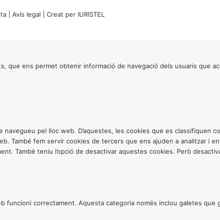
ta
|
Avís legal
| Creat per
IURISTEL
s, que ens permet obtenir informació de navegació dels usuaris que ac
ntre navegueu pel lloc web. D’aquestes, les cookies que es classifiquen
 web. També fem servir cookies de tercers que ens ajuden a analitzar i 
. També teniu l’opció de desactivar aquestes cookies. Però desactivar
 funcioni correctament. Aquesta categoria només inclou galetes que gar