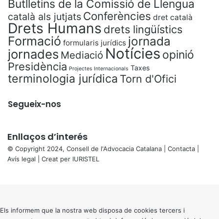
Butlletins de la Comissió de Llengua
Conferències
català als jutjats
dret català
Drets Humans
drets lingüístics
Formació
jornada
formularis jurídics
Notícies
jornades
opinió
Mediació
Presidència
Taxes
Projectes Internacionals
terminologia jurídica
Torn d'Ofici
Segueix-nos
Enllaços d’interés
© Copyright 2024, Consell de l'Advocacia Catalana |
Contacta
|
Avís legal
| Creat per
IURISTEL
X
Back
to
top
button
Els informem que la nostra web disposa de cookies tercers i