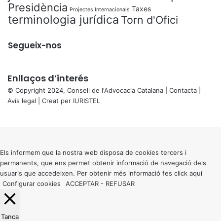
Presidència
Taxes
Projectes Internacionals
terminologia jurídica
Torn d'Ofici
Segueix-nos
Enllaços d’interés
© Copyright 2024, Consell de l'Advocacia Catalana |
Contacta
|
Avís legal
| Creat per
IURISTEL
X
Back
to
top
button
Els informem que la nostra web disposa de cookies tercers i
permanents, que ens permet obtenir informació de navegació dels
usuaris que accedeixen. Per obtenir més informació fes click
aquí
Configurar cookies
ACCEPTAR
-
REFUSAR
Tanca