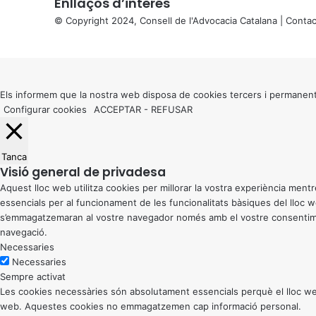
Enllaços d’interés
© Copyright 2024, Consell de l'Advocacia Catalana |
Contac
X
Back
to
top
button
Els informem que la nostra web disposa de cookies tercers i permanent
Configurar cookies
ACCEPTAR
-
REFUSAR
Tanca
Visió general de privadesa
Aquest lloc web utilitza cookies per millorar la vostra experiència me
essencials per al funcionament de les funcionalitats bàsiques del lloc
s’emmagatzemaran al vostre navegador només amb el vostre consentiment
navegació.
Necessaries
Necessaries
Sempre activat
Les cookies necessàries són absolutament essencials perquè el lloc web
web. Aquestes cookies no emmagatzemen cap informació personal.