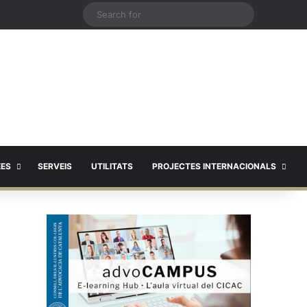
X
Search
for
EES
SERVEIS
UTILITATS
PROJECTES INTERNACIONALS