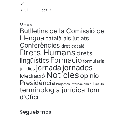
31
« jul.
set. »
Veus
Butlletins de la Comissió de
Llengua
català als jutjats
Conferències
dret català
Drets Humans
drets
Formació
lingüístics
formularis
jornades
jornada
jurídics
Notícies
opinió
Mediació
Presidència
Taxes
Projectes Internacionals
terminologia jurídica
Torn
d'Ofici
Segueix-nos