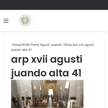
Menu
S
Home
/
XVIIè Premi Agustí Juandó i Royo
/
arp xvii agusti
juando alta 41
arp xvii agusti
juando alta 41