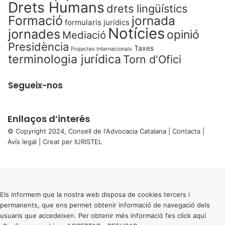
Drets Humans
drets lingüístics
Formació
jornada
formularis jurídics
Notícies
jornades
opinió
Mediació
Presidència
Taxes
Projectes Internacionals
terminologia jurídica
Torn d'Ofici
Segueix-nos
Enllaços d’interés
© Copyright 2024, Consell de l'Advocacia Catalana |
Contacta
|
Avís legal
| Creat per
IURISTEL
X
Back
to
top
button
Els informem que la nostra web disposa de cookies tercers i
permanents, que ens permet obtenir informació de navegació dels
usuaris que accedeixen. Per obtenir més informació fes click
aquí