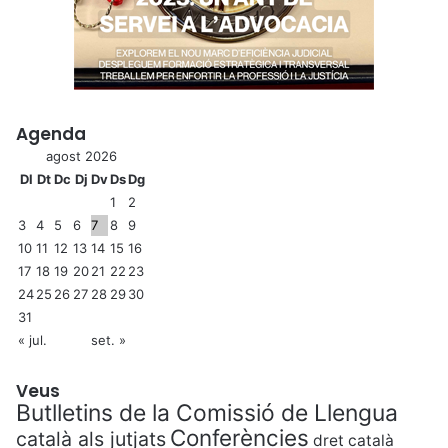
Agenda
agost 2026
Dl
Dt
Dc
Dj
Dv
Ds
Dg
1
2
3
4
5
6
7
8
9
10
11
12
13
14
15
16
17
18
19
20
21
22
23
24
25
26
27
28
29
30
31
« jul.
set. »
Veus
Butlletins de la Comissió de Llengua
Conferències
català als jutjats
dret català