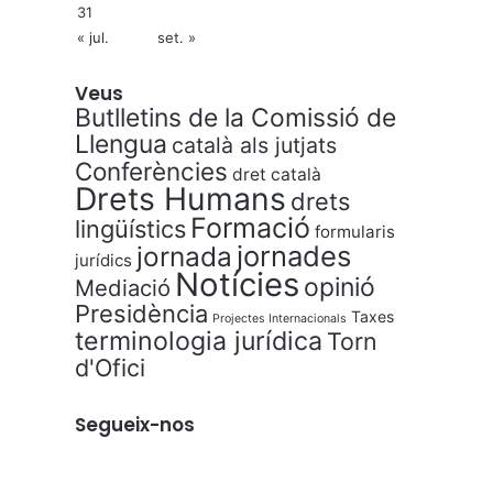
31
« jul.
set. »
Veus
Butlletins de la Comissió de
Llengua
català als jutjats
Conferències
dret català
Drets Humans
drets
Formació
lingüístics
formularis
jornades
jornada
jurídics
Notícies
opinió
Mediació
Presidència
Taxes
Projectes Internacionals
terminologia jurídica
Torn
d'Ofici
Segueix-nos