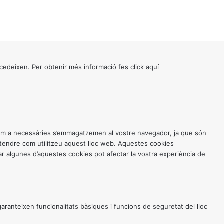
cedeixen. Per obtenir més informació fes click
aquí
 com a necessàries s’emmagatzemen al vostre navegador, ja que són
entendre com utilitzeu aquest lloc web. Aquestes cookies
 algunes d’aquestes cookies pot afectar la vostra experiència de
anteixen funcionalitats bàsiques i funcions de seguretat del lloc