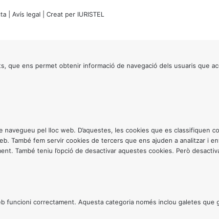
ta
|
Avís legal
| Creat per
IURISTEL
s, que ens permet obtenir informació de navegació dels usuaris que ac
ntre navegueu pel lloc web. D’aquestes, les cookies que es classifiquen
 web. També fem servir cookies de tercers que ens ajuden a analitzar i 
. També teniu l’opció de desactivar aquestes cookies. Però desactivar
 funcioni correctament. Aquesta categoria només inclou galetes que gar