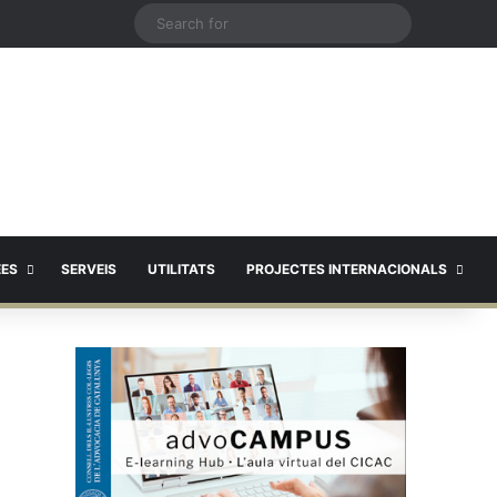
X
Search
for
EES
SERVEIS
UTILITATS
PROJECTES INTERNACIONALS