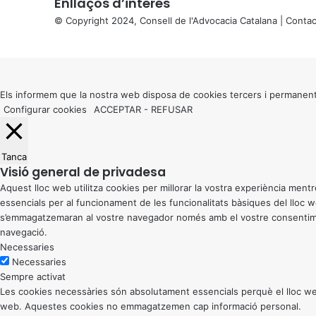
Enllaços d’interés
© Copyright 2024, Consell de l'Advocacia Catalana |
Contac
X
Back
to
top
button
Els informem que la nostra web disposa de cookies tercers i permanent
Configurar cookies
ACCEPTAR
-
REFUSAR
Tanca
Visió general de privadesa
Aquest lloc web utilitza cookies per millorar la vostra experiència me
essencials per al funcionament de les funcionalitats bàsiques del lloc
s’emmagatzemaran al vostre navegador només amb el vostre consentiment
navegació.
Necessaries
Necessaries
Sempre activat
Les cookies necessàries són absolutament essencials perquè el lloc web
web. Aquestes cookies no emmagatzemen cap informació personal.