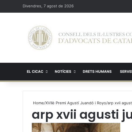
Divendres, 7 agost de 2026
EL CICAC
NOTÍCIES
DRETS HUMANS
SERVEI
Home
/
XVIIè Premi Agustí Juandó i Royo
/
arp xvii agus
arp xvii agusti 