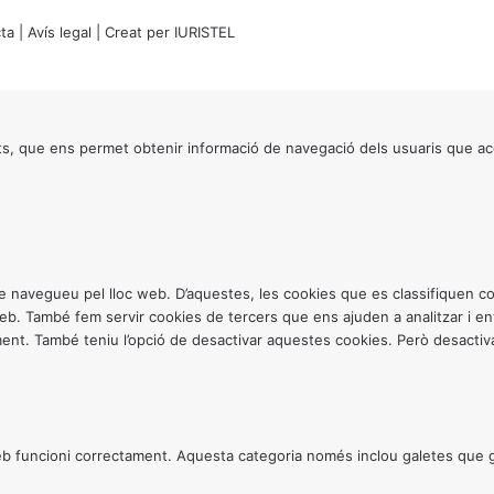
ta
|
Avís legal
| Creat per
IURISTEL
s, que ens permet obtenir informació de navegació dels usuaris que ac
ntre navegueu pel lloc web. D’aquestes, les cookies que es classifiquen
 web. També fem servir cookies de tercers que ens ajuden a analitzar i 
. També teniu l’opció de desactivar aquestes cookies. Però desactivar
 funcioni correctament. Aquesta categoria només inclou galetes que gar