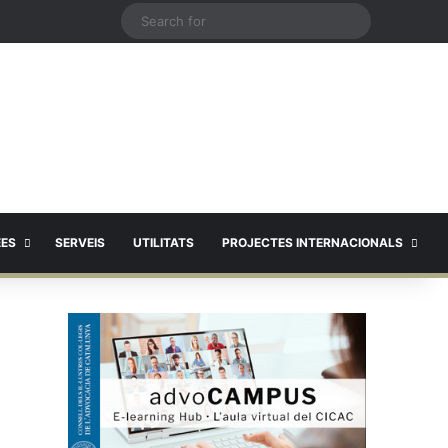
X
Search
for
EES
SERVEIS
UTILITATS
PROJECTES INTERNACIONALS