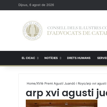
Dijous, 6 agost de 2026
EL CICAC
NOTÍCIES
DRETS HUMANS
SERVEI
Home
/
XVIè Premi Agustí Juandó i Royo
/
arp xvi agusti
arp xvi agusti j