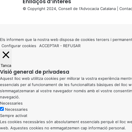
Enllaços d’interés
© Copyright 2024, Consell de l'Advocacia Catalana |
Contac
X
Back
to
top
button
Els informem que la nostra web disposa de cookies tercers i permanent
Configurar cookies
ACCEPTAR
-
REFUSAR
Tanca
Visió general de privadesa
Aquest lloc web utilitza cookies per millorar la vostra experiència me
essencials per al funcionament de les funcionalitats bàsiques del lloc
s’emmagatzemaran al vostre navegador només amb el vostre consentiment
navegació.
Necessaries
Necessaries
Sempre activat
Les cookies necessàries són absolutament essencials perquè el lloc web
web. Aquestes cookies no emmagatzemen cap informació personal.