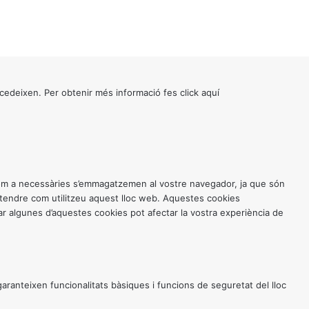
cedeixen. Per obtenir més informació fes click
aquí
 com a necessàries s’emmagatzemen al vostre navegador, ja que són
entendre com utilitzeu aquest lloc web. Aquestes cookies
 algunes d’aquestes cookies pot afectar la vostra experiència de
anteixen funcionalitats bàsiques i funcions de seguretat del lloc