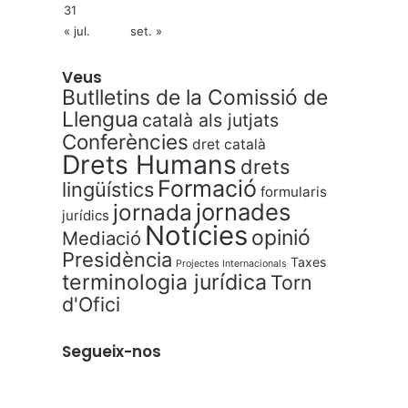
31
« jul.
set. »
Veus
Butlletins de la Comissió de
Llengua
català als jutjats
Conferències
dret català
Drets Humans
drets
Formació
lingüístics
formularis
jornades
jornada
jurídics
Notícies
opinió
Mediació
Presidència
Taxes
Projectes Internacionals
terminologia jurídica
Torn
d'Ofici
Segueix-nos