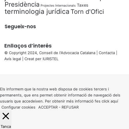
Presidència
Taxes
Projectes Internacionals
terminologia jurídica
Torn d'Ofici
Segueix-nos
Enllaços d’interés
© Copyright 2024, Consell de l'Advocacia Catalana |
Contacta
|
Avís legal
| Creat per
IURISTEL
X
Back
to
top
button
Els informem que la nostra web disposa de cookies tercers i
permanents, que ens permet obtenir informació de navegació dels
usuaris que accedeixen. Per obtenir més informació fes click
aquí
Configurar cookies
ACCEPTAR
-
REFUSAR
Tanca