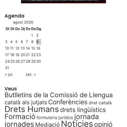
Agenda
agost 2026
Dl
Dt
Dc
Dj
Dv
Ds
Dg
1
2
3
4
5
6
7
8
9
10
11
12
13
14
15
16
17
18
19
20
21
22
23
24
25
26
27
28
29
30
31
« jul.
set. »
Veus
Butlletins de la Comissió de Llengua
Conferències
català als jutjats
dret català
Drets Humans
drets lingüístics
Formació
jornada
formularis jurídics
Notícies
jornades
opinió
Mediació