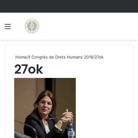
Menu
S
Home
/
II Congrés de Drets Humans 2016
/
27ok
27ok