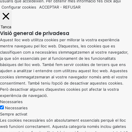
usuaris que accedeixen. Per obtenir més informació fes click
aquí
Configurar cookies
ACCEPTAR
-
REFUSAR
Tanca
Visió general de privadesa
Aquest lloc web utilitza cookies per millorar la vostra experiència
mentre navegueu pel lloc web. D’aquestes, les cookies que es
classifiquen com a necessàries s’emmagatzemen al vostre navegador,
ja que són essencials per al funcionament de les funcionalitats
bàsiques del lloc web. També fem servir cookies de tercers que ens
ajuden a analitzar i entendre com utilitzeu aquest lloc web. Aquestes
cookies s’emmagatzemaran al vostre navegador només amb el vostre
consentiment. També teniu l’opció de desactivar aquestes cookies.
Però desactivar algunes d’aquestes cookies pot afectar la vostra
experiència de navegació.
Necessaries
Necessaries
Sempre activat
Les cookies necessàries són absolutament essencials perquè el lloc
web funcioni correctament. Aquesta categoria només inclou galetes