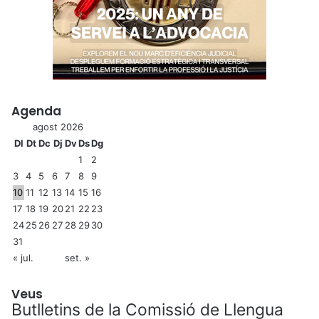
Agenda
agost 2026
Dl
Dt
Dc
Dj
Dv
Ds
Dg
1
2
3
4
5
6
7
8
9
10
11
12
13
14
15
16
17
18
19
20
21
22
23
24
25
26
27
28
29
30
31
« jul.
set. »
Veus
Butlletins de la Comissió de Llengua