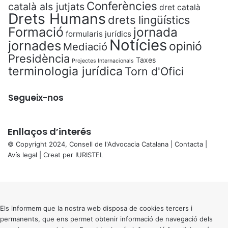
Conferències
català als jutjats
dret català
Drets Humans
drets lingüístics
Formació
jornada
formularis jurídics
Notícies
jornades
opinió
Mediació
Presidència
Taxes
Projectes Internacionals
terminologia jurídica
Torn d'Ofici
Segueix-nos
Enllaços d’interés
© Copyright 2024, Consell de l'Advocacia Catalana |
Contacta
|
Avís legal
| Creat per
IURISTEL
X
Back
to
top
button
Els informem que la nostra web disposa de cookies tercers i
permanents, que ens permet obtenir informació de navegació dels