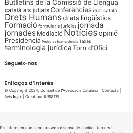
Butlletins de la Comissió de Llengua
Conferències
català als jutjats
dret català
Drets Humans
drets lingüístics
Formació
jornada
formularis jurídics
Notícies
jornades
opinió
Mediació
Presidència
Taxes
Projectes Internacionals
terminologia jurídica
Torn d'Ofici
Segueix-nos
Enllaços d’interés
© Copyright 2024, Consell de l'Advocacia Catalana |
Contacta
|
Avís legal
| Creat per
IURISTEL
X
Back
to
top
button
Els informem que la nostra web disposa de cookies tercers i