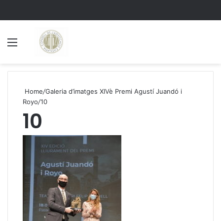
Menu
S
Home
/
Galeria d’imatges XIVè Premi Agustí Juandó i
Royo
/
10
10