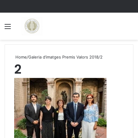
Menu
S
Home
/
Galeria d’imatges Premis Valors 2018
/
2
2