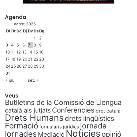
Agenda
agost 2026
Dl
Dt
Dc
Dj
Dv
Ds
Dg
1
2
3
4
5
6
7
8
9
10
11
12
13
14
15
16
17
18
19
20
21
22
23
24
25
26
27
28
29
30
31
« jul.
set. »
Veus
Butlletins de la Comissió de Llengua
Conferències
català als jutjats
dret català
Drets Humans
drets lingüístics
Formació
jornada
formularis jurídics
Notícies
jornades
opinió
Mediació