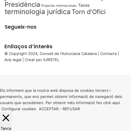
Presidència
Taxes
Projectes Internacionals
terminologia jurídica
Torn d'Ofici
Segueix-nos
Enllaços d’interés
© Copyright 2024, Consell de l'Advocacia Catalana |
Contacta
|
Avís legal
| Creat per
IURISTEL
X
Back
to
top
button
Els informem que la nostra web disposa de cookies tercers i
permanents, que ens permet obtenir informació de navegació dels
usuaris que accedeixen. Per obtenir més informació fes click
aquí
Configurar cookies
ACCEPTAR
-
REFUSAR
Tanca