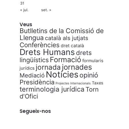
31
« jul.
set. »
Veus
Butlletins de la Comissió de
Llengua
català als jutjats
Conferències
dret català
Drets Humans
drets
Formació
lingüístics
formularis
jornades
jornada
jurídics
Notícies
opinió
Mediació
Presidència
Taxes
Projectes Internacionals
terminologia jurídica
Torn
d'Ofici
Segueix-nos