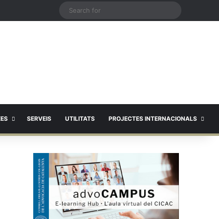
X
Search
for
EES
SERVEIS
UTILITATS
PROJECTES INTERNACIONALS