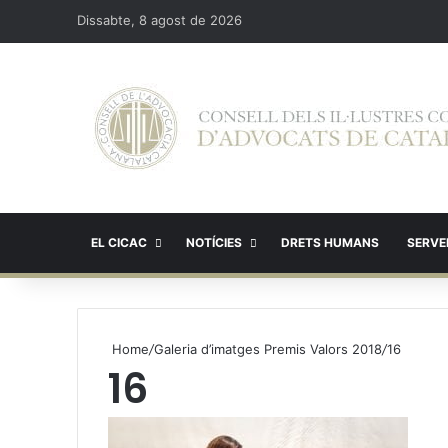
Dissabte, 8 agost de 2026
EL CICAC
NOTÍCIES
DRETS HUMANS
SERVEI
Home
/
Galeria d’imatges Premis Valors 2018
/
16
16