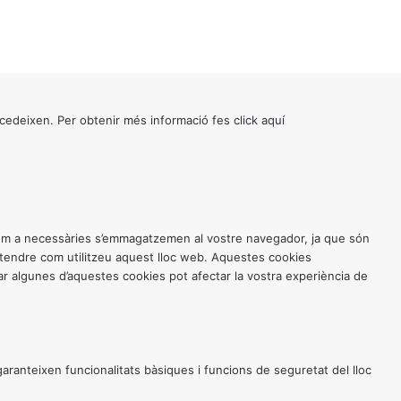
cedeixen. Per obtenir més informació fes click
aquí
 com a necessàries s’emmagatzemen al vostre navegador, ja que són
entendre com utilitzeu aquest lloc web. Aquestes cookies
 algunes d’aquestes cookies pot afectar la vostra experiència de
anteixen funcionalitats bàsiques i funcions de seguretat del lloc