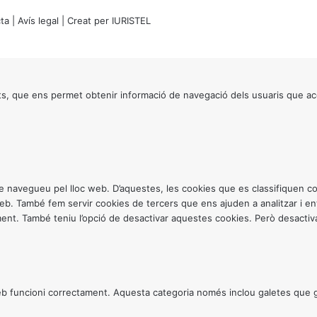
ta
|
Avís legal
| Creat per
IURISTEL
s, que ens permet obtenir informació de navegació dels usuaris que ac
ntre navegueu pel lloc web. D’aquestes, les cookies que es classifiquen
 web. També fem servir cookies de tercers que ens ajuden a analitzar i 
. També teniu l’opció de desactivar aquestes cookies. Però desactivar
 funcioni correctament. Aquesta categoria només inclou galetes que gar