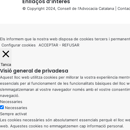
Enllaços d’interés
© Copyright 2024, Consell de l'Advocacia Catalana |
Contac
X
Back
to
top
button
Els informem que la nostra web disposa de cookies tercers i permanent
Configurar cookies
ACCEPTAR
-
REFUSAR
Tanca
Visió general de privadesa
Aquest lloc web utilitza cookies per millorar la vostra experiència me
essencials per al funcionament de les funcionalitats bàsiques del lloc
s’emmagatzemaran al vostre navegador només amb el vostre consentiment
navegació.
Necessaries
Necessaries
Sempre activat
Les cookies necessàries són absolutament essencials perquè el lloc web
web. Aquestes cookies no emmagatzemen cap informació personal.