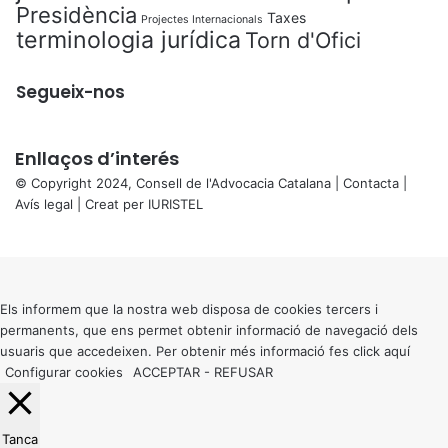
Presidència
Taxes
Projectes Internacionals
terminologia jurídica
Torn d'Ofici
Segueix-nos
Enllaços d’interés
© Copyright 2024, Consell de l'Advocacia Catalana |
Contacta
|
Avís legal
| Creat per
IURISTEL
X
Back
to
top
button
Els informem que la nostra web disposa de cookies tercers i
permanents, que ens permet obtenir informació de navegació dels
usuaris que accedeixen. Per obtenir més informació fes click
aquí
Configurar cookies
ACCEPTAR
-
REFUSAR
Tanca