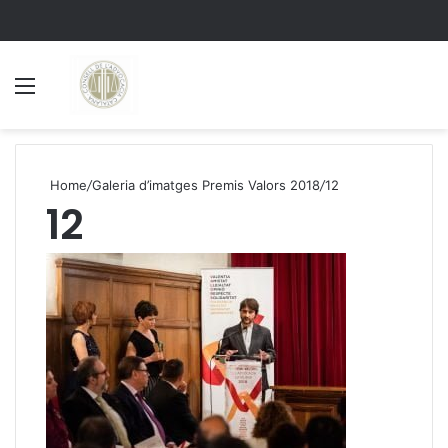
Menu
S
Home
/
Galeria d’imatges Premis Valors 2018
/
12
12