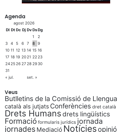
Agenda
agost 2026
Dl
Dt
Dc
Dj
Dv
Ds
Dg
1
2
3
4
5
6
7
8
9
10
11
12
13
14
15
16
17
18
19
20
21
22
23
24
25
26
27
28
29
30
31
« jul.
set. »
Veus
Butlletins de la Comissió de Llengua
Conferències
català als jutjats
dret català
Drets Humans
drets lingüístics
Formació
jornada
formularis jurídics
Notícies
jornades
opinió
Mediació