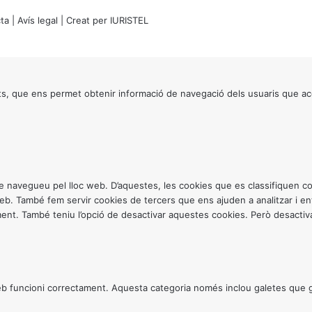
ta
|
Avís legal
| Creat per
IURISTEL
s, que ens permet obtenir informació de navegació dels usuaris que ac
ntre navegueu pel lloc web. D’aquestes, les cookies que es classifiquen
 web. També fem servir cookies de tercers que ens ajuden a analitzar i 
. També teniu l’opció de desactivar aquestes cookies. Però desactivar
 funcioni correctament. Aquesta categoria només inclou galetes que gar