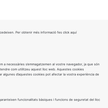
cedeixen. Per obtenir més informació fes click
aquí
 com a necessàries s’emmagatzemen al vostre navegador, ja que són
entendre com utilitzeu aquest lloc web. Aquestes cookies
 algunes d’aquestes cookies pot afectar la vostra experiència de
anteixen funcionalitats bàsiques i funcions de seguretat del lloc