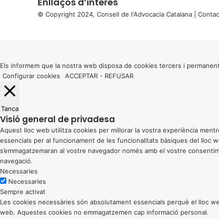
Enllaços d’interés
© Copyright 2024, Consell de l'Advocacia Catalana |
Contac
X
Back
to
top
button
Els informem que la nostra web disposa de cookies tercers i permanent
Configurar cookies
ACCEPTAR
-
REFUSAR
Tanca
Visió general de privadesa
Aquest lloc web utilitza cookies per millorar la vostra experiència me
essencials per al funcionament de les funcionalitats bàsiques del lloc
s’emmagatzemaran al vostre navegador només amb el vostre consentiment
navegació.
Necessaries
Necessaries
Sempre activat
Les cookies necessàries són absolutament essencials perquè el lloc web
web. Aquestes cookies no emmagatzemen cap informació personal.