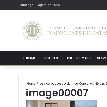
Diumenge, 9 agost de 2026
EL CICAC
NOTÍCIES
DRETS HUMANS
SERVEI
Home
/
Presa de possessió del nou Conseller, l’Excm. S
image00007