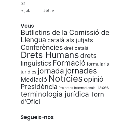
31
« jul.
set. »
Veus
Butlletins de la Comissió de
Llengua
català als jutjats
Conferències
dret català
Drets Humans
drets
Formació
lingüístics
formularis
jornades
jornada
jurídics
Notícies
opinió
Mediació
Presidència
Taxes
Projectes Internacionals
terminologia jurídica
Torn
d'Ofici
Segueix-nos