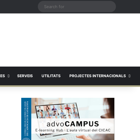
X
Search
for
EES
SERVEIS
UTILITATS
PROJECTES INTERNACIONALS