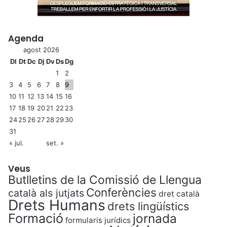
Agenda
agost 2026
Dl
Dt
Dc
Dj
Dv
Ds
Dg
1
2
3
4
5
6
7
8
9
10
11
12
13
14
15
16
17
18
19
20
21
22
23
24
25
26
27
28
29
30
31
« jul.
set. »
Veus
Butlletins de la Comissió de Llengua
Conferències
català als jutjats
dret català
Drets Humans
drets lingüístics
Formació
jornada
formularis jurídics