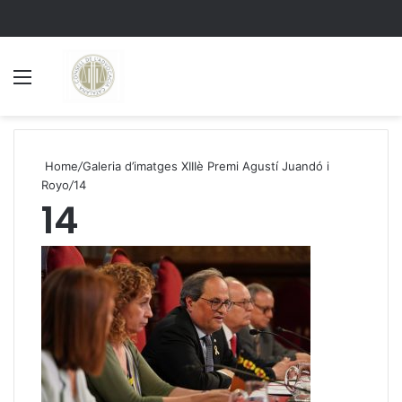
Menu
S
Home
/
Galeria d’imatges XIIIè Premi Agustí Juandó i
Royo
/
14
14