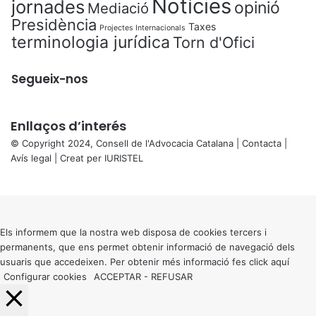
Notícies
jornades
opinió
Mediació
Presidència
Taxes
Projectes Internacionals
terminologia jurídica
Torn d'Ofici
Segueix-nos
Enllaços d’interés
© Copyright 2024, Consell de l'Advocacia Catalana |
Contacta
|
Avís legal
| Creat per
IURISTEL
X
Back
to
top
button
Els informem que la nostra web disposa de cookies tercers i
permanents, que ens permet obtenir informació de navegació dels
usuaris que accedeixen. Per obtenir més informació fes click
aquí
Configurar cookies
ACCEPTAR
-
REFUSAR