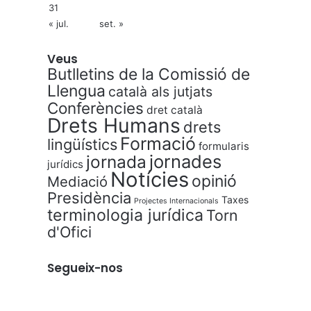
31
« jul.
set. »
Veus
Butlletins de la Comissió de
Llengua
català als jutjats
Conferències
dret català
Drets Humans
drets
Formació
lingüístics
formularis
jornades
jornada
jurídics
Notícies
opinió
Mediació
Presidència
Taxes
Projectes Internacionals
terminologia jurídica
Torn
d'Ofici
Segueix-nos