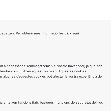
cedeixen. Per obtenir més informació fes click
aquí
 com a necessàries s’emmagatzemen al vostre navegador, ja que són
entendre com utilitzeu aquest lloc web. Aquestes cookies
 algunes d’aquestes cookies pot afectar la vostra experiència de
anteixen funcionalitats bàsiques i funcions de seguretat del lloc