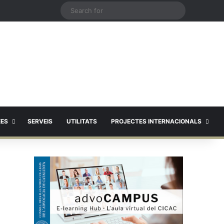
X
Search
for
EES
SERVEIS
UTILITATS
PROJECTES INTERNACIONALS