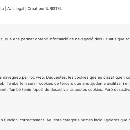
ta
|
Avís legal
| Creat per
IURISTEL
s, que ens permet obtenir informació de navegació dels usuaris que ac
ntre navegueu pel lloc web. D’aquestes, les cookies que es classifiquen
 web. També fem servir cookies de tercers que ens ajuden a analitzar i 
. També teniu l’opció de desactivar aquestes cookies. Però desactivar
 funcioni correctament. Aquesta categoria només inclou galetes que gar