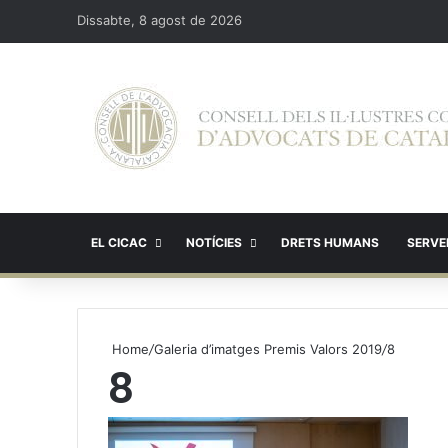
Dissabte, 8 agost de 2026
EL CICAC
NOTÍCIES
DRETS HUMANS
SERVEI
Home
/
Galeria d’imatges Premis Valors 2019
/
8
8