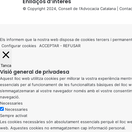
Enllaços d’interés
© Copyright 2024, Consell de l'Advocacia Catalana |
Contac
X
Back
to
top
button
Els informem que la nostra web disposa de cookies tercers i permanent
Configurar cookies
ACCEPTAR
-
REFUSAR
Tanca
Visió general de privadesa
Aquest lloc web utilitza cookies per millorar la vostra experiència me
essencials per al funcionament de les funcionalitats bàsiques del lloc
s’emmagatzemaran al vostre navegador només amb el vostre consentiment
navegació.
Necessaries
Necessaries
Sempre activat
Les cookies necessàries són absolutament essencials perquè el lloc web
web. Aquestes cookies no emmagatzemen cap informació personal.