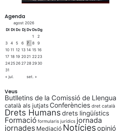
Agenda
agost 2026
Dl
Dt
Dc
Dj
Dv
Ds
Dg
1
2
3
4
5
6
7
8
9
10
11
12
13
14
15
16
17
18
19
20
21
22
23
24
25
26
27
28
29
30
31
« jul.
set. »
Veus
Butlletins de la Comissió de Llengua
Conferències
català als jutjats
dret català
Drets Humans
drets lingüístics
Formació
jornada
formularis jurídics
Notícies
jornades
opinió
Mediació