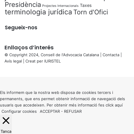
Presidència
Taxes
Projectes Internacionals
terminologia jurídica
Torn d'Ofici
Segueix-nos
Enllaços d’interés
© Copyright 2024, Consell de l'Advocacia Catalana |
Contacta
|
Avís legal
| Creat per
IURISTEL
X
Back
to
top
button
Els informem que la nostra web disposa de cookies tercers i
permanents, que ens permet obtenir informació de navegació dels
usuaris que accedeixen. Per obtenir més informació fes click
aquí
Configurar cookies
ACCEPTAR
-
REFUSAR
Tanca