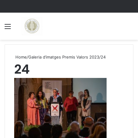
Menu
S
Home
/
Galeria d’imatges Premis Valors 2023
/
24
24