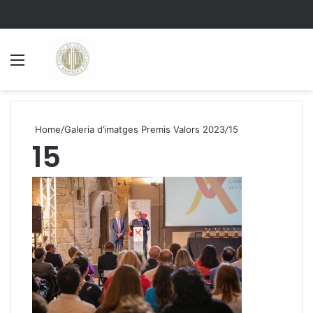
Menu
S
Home
/
Galeria d’imatges Premis Valors 2023
/
15
15