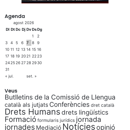
Agenda
agost 2026
Dl
Dt
Dc
Dj
Dv
Ds
Dg
1
2
3
4
5
6
7
8
9
10
11
12
13
14
15
16
17
18
19
20
21
22
23
24
25
26
27
28
29
30
31
« jul.
set. »
Veus
Butlletins de la Comissió de Llengua
Conferències
català als jutjats
dret català
Drets Humans
drets lingüístics
Formació
jornada
formularis jurídics
Notícies
jornades
opinió
Mediació