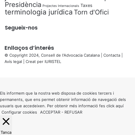
Presidència
Taxes
Projectes Internacionals
terminologia jurídica
Torn d'Ofici
Segueix-nos
Enllaços d’interés
© Copyright 2024, Consell de l'Advocacia Catalana |
Contacta
|
Avís legal
| Creat per
IURISTEL
X
Back
to
top
button
Els informem que la nostra web disposa de cookies tercers i
permanents, que ens permet obtenir informació de navegació dels
usuaris que accedeixen. Per obtenir més informació fes click
aquí
Configurar cookies
ACCEPTAR
-
REFUSAR
Tanca