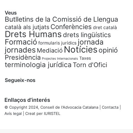
Veus
Butlletins de la Comissió de Llengua
Conferències
català als jutjats
dret català
Drets Humans
drets lingüístics
Formació
jornada
formularis jurídics
Notícies
jornades
opinió
Mediació
Presidència
Taxes
Projectes Internacionals
terminologia jurídica
Torn d'Ofici
Segueix-nos
Enllaços d’interés
© Copyright 2024, Consell de l'Advocacia Catalana |
Contacta
|
Avís legal
| Creat per
IURISTEL
X
Back
to