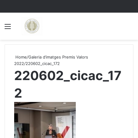
Menu
S
Home
/
Galeria d’imatges Premis Valors
2022
/
220602_cicac_172
220602_cicac_17
2