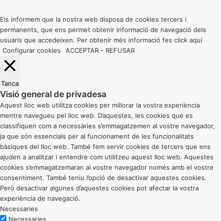
top
button
Els informem que la nostra web disposa de cookies tercers i
permanents, que ens permet obtenir informació de navegació dels
usuaris que accedeixen. Per obtenir més informació fes click
aquí
Configurar cookies
ACCEPTAR
-
REFUSAR
Tanca
Visió general de privadesa
Aquest lloc web utilitza cookies per millorar la vostra experiència
mentre navegueu pel lloc web. D’aquestes, les cookies que es
classifiquen com a necessàries s’emmagatzemen al vostre navegador,
ja que són essencials per al funcionament de les funcionalitats
bàsiques del lloc web. També fem servir cookies de tercers que ens
ajuden a analitzar i entendre com utilitzeu aquest lloc web. Aquestes
cookies s’emmagatzemaran al vostre navegador només amb el vostre
consentiment. També teniu l’opció de desactivar aquestes cookies.
Però desactivar algunes d’aquestes cookies pot afectar la vostra
experiència de navegació.
Necessaries
Necessaries