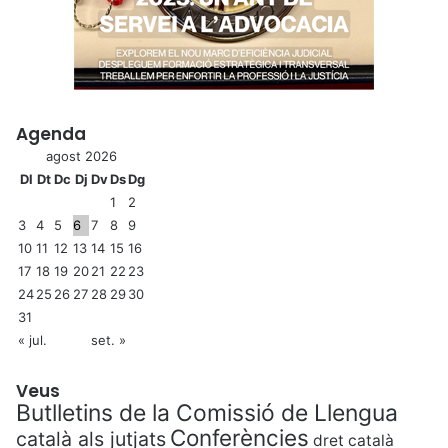
Agenda
agost 2026
Dl
Dt
Dc
Dj
Dv
Ds
Dg
1
2
3
4
5
6
7
8
9
10
11
12
13
14
15
16
17
18
19
20
21
22
23
24
25
26
27
28
29
30
31
« jul.
set. »
Veus
Butlletins de la Comissió de Llengua
Conferències
català als jutjats
dret català