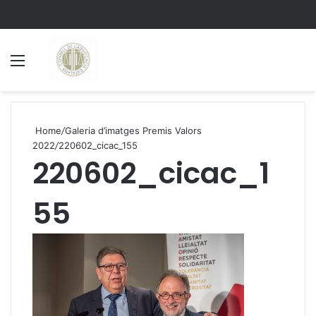
Menu
S
Home
/
Galeria d’imatges Premis Valors
2022
/
220602_cicac_155
220602_cicac_1
55