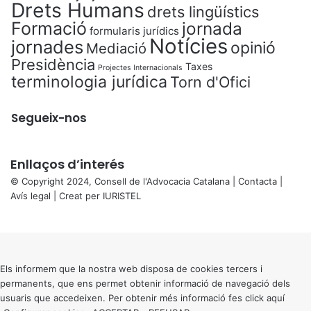
Drets Humans
drets lingüístics
Formació
jornada
formularis jurídics
Notícies
jornades
opinió
Mediació
Presidència
Taxes
Projectes Internacionals
terminologia jurídica
Torn d'Ofici
Segueix-nos
Enllaços d’interés
© Copyright 2024, Consell de l'Advocacia Catalana |
Contacta
|
Avís legal
| Creat per
IURISTEL
X
Back
to
top
button
Els informem que la nostra web disposa de cookies tercers i
permanents, que ens permet obtenir informació de navegació dels
usuaris que accedeixen. Per obtenir més informació fes click
aquí