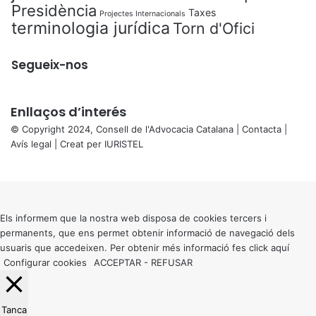
Presidència
Taxes
Projectes Internacionals
terminologia jurídica
Torn d'Ofici
Segueix-nos
Enllaços d’interés
© Copyright 2024, Consell de l'Advocacia Catalana |
Contacta
|
Avís legal
| Creat per
IURISTEL
X
Back
to
top
button
Els informem que la nostra web disposa de cookies tercers i
permanents, que ens permet obtenir informació de navegació dels
usuaris que accedeixen. Per obtenir més informació fes click
aquí
Configurar cookies
ACCEPTAR
-
REFUSAR
Tanca