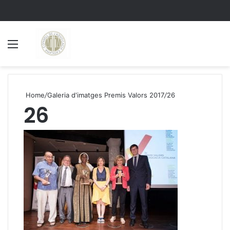
Menu
S
Home
/
Galeria d'imatges Premis Valors 2017
/
26
26