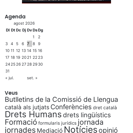
Agenda
agost 2026
Dl
Dt
Dc
Dj
Dv
Ds
Dg
1
2
3
4
5
6
7
8
9
10
11
12
13
14
15
16
17
18
19
20
21
22
23
24
25
26
27
28
29
30
31
« jul.
set. »
Veus
Butlletins de la Comissió de Llengua
Conferències
català als jutjats
dret català
Drets Humans
drets lingüístics
Formació
jornada
formularis jurídics
Notícies
jornades
opinió
Mediació