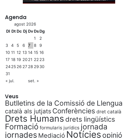
Agenda
agost 2026
Dl
Dt
Dc
Dj
Dv
Ds
Dg
1
2
3
4
5
6
7
8
9
10
11
12
13
14
15
16
17
18
19
20
21
22
23
24
25
26
27
28
29
30
31
« jul.
set. »
Veus
Butlletins de la Comissió de Llengua
Conferències
català als jutjats
dret català
Drets Humans
drets lingüístics
Formació
jornada
formularis jurídics
Notícies
jornades
opinió
Mediació