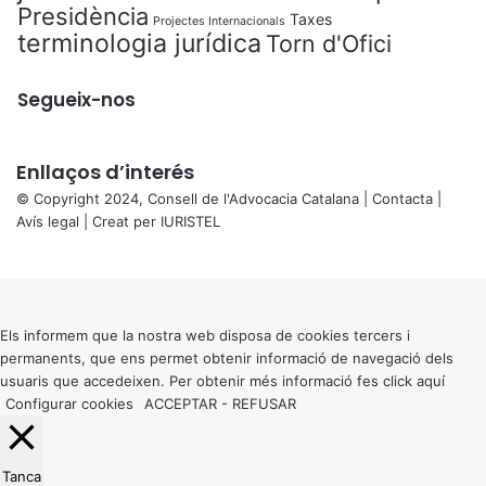
Presidència
Taxes
Projectes Internacionals
terminologia jurídica
Torn d'Ofici
Segueix-nos
Enllaços d’interés
© Copyright 2024, Consell de l'Advocacia Catalana |
Contacta
|
Avís legal
| Creat per
IURISTEL
X
Back
to
top
button
Els informem que la nostra web disposa de cookies tercers i
permanents, que ens permet obtenir informació de navegació dels
usuaris que accedeixen. Per obtenir més informació fes click
aquí
Configurar cookies
ACCEPTAR
-
REFUSAR
Tanca