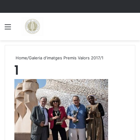
Menu
S
Home
/
Galeria d'imatges Premis Valors 2017
/
1
1