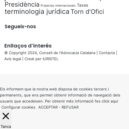
Presidència
Taxes
Projectes Internacionals
terminologia jurídica
Torn d'Ofici
Segueix-nos
Enllaços d’interés
© Copyright 2024, Consell de l'Advocacia Catalana |
Contacta
|
Avís legal
| Creat per
IURISTEL
X
Back
to
top
button
Els informem que la nostra web disposa de cookies tercers i
permanents, que ens permet obtenir informació de navegació dels
usuaris que accedeixen. Per obtenir més informació fes click
aquí
Configurar cookies
ACCEPTAR
-
REFUSAR
Tanca