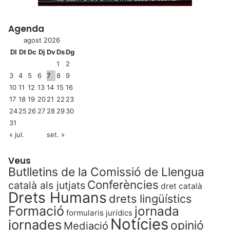
Agenda
agost 2026
Dl
Dt
Dc
Dj
Dv
Ds
Dg
1
2
3
4
5
6
7
8
9
10
11
12
13
14
15
16
17
18
19
20
21
22
23
24
25
26
27
28
29
30
31
« jul.
set. »
Veus
Butlletins de la Comissió de Llengua
Conferències
català als jutjats
dret català
Drets Humans
drets lingüístics
Formació
jornada
formularis jurídics
Notícies
jornades
opinió
Mediació