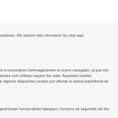
cedeixen. Per obtenir més informació fes click
aquí
 com a necessàries s’emmagatzemen al vostre navegador, ja que són
entendre com utilitzeu aquest lloc web. Aquestes cookies
 algunes d’aquestes cookies pot afectar la vostra experiència de
anteixen funcionalitats bàsiques i funcions de seguretat del lloc