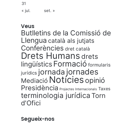
31
« jul.
set. »
Veus
Butlletins de la Comissió de
Llengua
català als jutjats
Conferències
dret català
Drets Humans
drets
Formació
lingüístics
formularis
jornades
jornada
jurídics
Notícies
opinió
Mediació
Presidència
Taxes
Projectes Internacionals
terminologia jurídica
Torn
d'Ofici
Segueix-nos