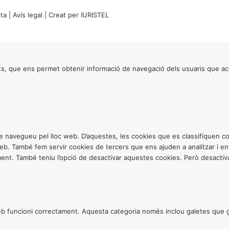
ta
|
Avís legal
| Creat per
IURISTEL
s, que ens permet obtenir informació de navegació dels usuaris que ac
ntre navegueu pel lloc web. D’aquestes, les cookies que es classifiquen
 web. També fem servir cookies de tercers que ens ajuden a analitzar i 
. També teniu l’opció de desactivar aquestes cookies. Però desactivar
 funcioni correctament. Aquesta categoria només inclou galetes que gar