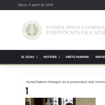
Dijous, 6 agost de 2026
EL CICAC
NOTÍCIES
DRETS HUMANS
SERVEI
Home
/
Galeria d'imatges de la presentació dels informe
1