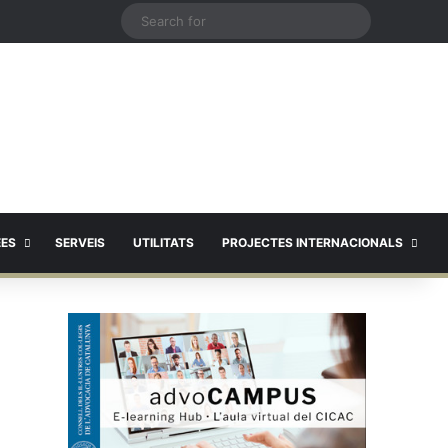
X
Search
for
EES
SERVEIS
UTILITATS
PROJECTES INTERNACIONALS