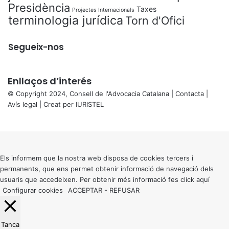
Presidència
Taxes
Projectes Internacionals
terminologia jurídica
Torn d'Ofici
Segueix-nos
Enllaços d’interés
© Copyright 2024, Consell de l'Advocacia Catalana |
Contacta
|
Avís legal
| Creat per
IURISTEL
X
Back
to
top
button
Els informem que la nostra web disposa de cookies tercers i
permanents, que ens permet obtenir informació de navegació dels
usuaris que accedeixen. Per obtenir més informació fes click
aquí
Configurar cookies
ACCEPTAR
-
REFUSAR
Tanca