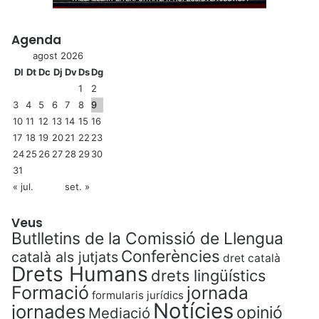
Agenda
agost 2026
Dl
Dt
Dc
Dj
Dv
Ds
Dg
1
2
3
4
5
6
7
8
9
10
11
12
13
14
15
16
17
18
19
20
21
22
23
24
25
26
27
28
29
30
31
« jul.
set. »
Veus
Butlletins de la Comissió de Llengua
Conferències
català als jutjats
dret català
Drets Humans
drets lingüístics
Formació
jornada
formularis jurídics
Notícies
jornades
opinió
Mediació