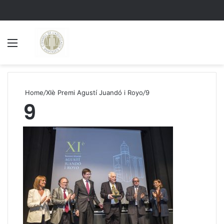
Menu
S
Home
/
XIè Premi Agustí Juandó i Royo
/
9
9