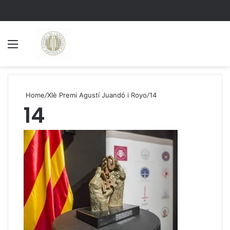
Menu
S
Home
/
XIè Premi Agustí Juandó i Royo
/
14
14