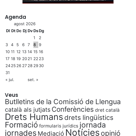
Agenda
agost 2026
Dl
Dt
Dc
Dj
Dv
Ds
Dg
1
2
3
4
5
6
7
8
9
10
11
12
13
14
15
16
17
18
19
20
21
22
23
24
25
26
27
28
29
30
31
« jul.
set. »
Veus
Butlletins de la Comissió de Llengua
Conferències
català als jutjats
dret català
Drets Humans
drets lingüístics
Formació
jornada
formularis jurídics
Notícies
jornades
opinió
Mediació