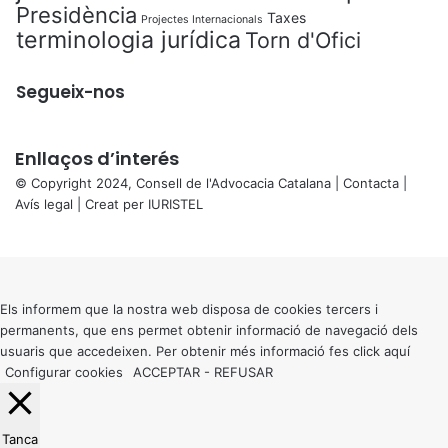
Presidència
Taxes
Projectes Internacionals
terminologia jurídica
Torn d'Ofici
Segueix-nos
Enllaços d’interés
© Copyright 2024, Consell de l'Advocacia Catalana |
Contacta
|
Avís legal
| Creat per
IURISTEL
X
Back
to
top
button
Els informem que la nostra web disposa de cookies tercers i
permanents, que ens permet obtenir informació de navegació dels
usuaris que accedeixen. Per obtenir més informació fes click
aquí
Configurar cookies
ACCEPTAR
-
REFUSAR
Tanca