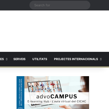
X
Search
for
EES
SERVEIS
UTILITATS
PROJECTES INTERNACIONALS