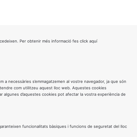
cedeixen. Per obtenir més informació fes click
aquí
 com a necessàries s’emmagatzemen al vostre navegador, ja que són
entendre com utilitzeu aquest lloc web. Aquestes cookies
 algunes d’aquestes cookies pot afectar la vostra experiència de
anteixen funcionalitats bàsiques i funcions de seguretat del lloc