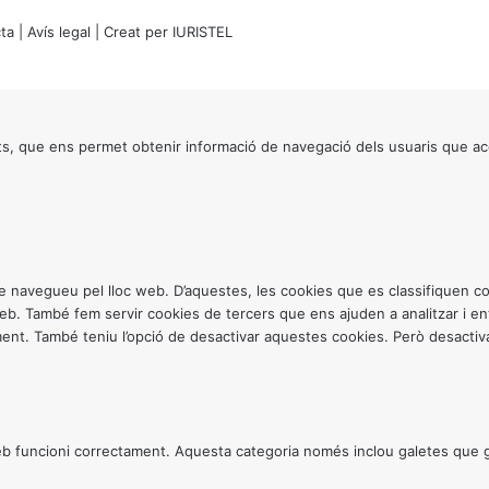
ta
|
Avís legal
| Creat per
IURISTEL
s, que ens permet obtenir informació de navegació dels usuaris que ac
ntre navegueu pel lloc web. D’aquestes, les cookies que es classifiquen
 web. També fem servir cookies de tercers que ens ajuden a analitzar i 
. També teniu l’opció de desactivar aquestes cookies. Però desactivar
 funcioni correctament. Aquesta categoria només inclou galetes que gar