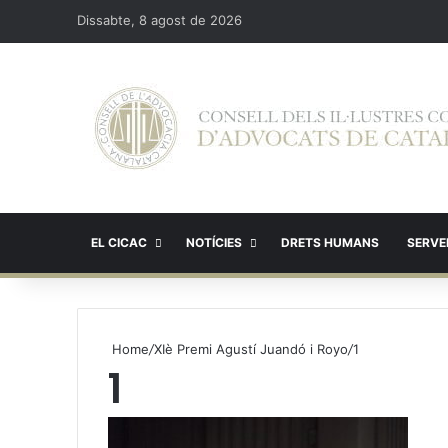
Dissabte, 8 agost de 2026
EL CICAC
NOTÍCIES
DRETS HUMANS
SERVEI
Home
/
XIè Premi Agustí Juandó i Royo
/
1
1