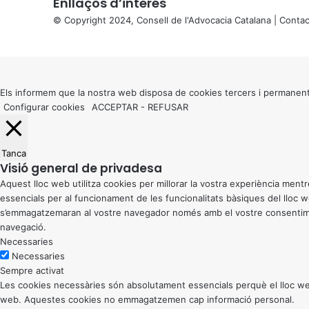
Enllaços d’interés
© Copyright 2024, Consell de l'Advocacia Catalana |
Contac
X
Back
to
top
button
Els informem que la nostra web disposa de cookies tercers i permanent
Configurar cookies
ACCEPTAR
-
REFUSAR
Tanca
Visió general de privadesa
Aquest lloc web utilitza cookies per millorar la vostra experiència me
essencials per al funcionament de les funcionalitats bàsiques del lloc
s’emmagatzemaran al vostre navegador només amb el vostre consentiment
navegació.
Necessaries
Necessaries
Sempre activat
Les cookies necessàries són absolutament essencials perquè el lloc web
web. Aquestes cookies no emmagatzemen cap informació personal.