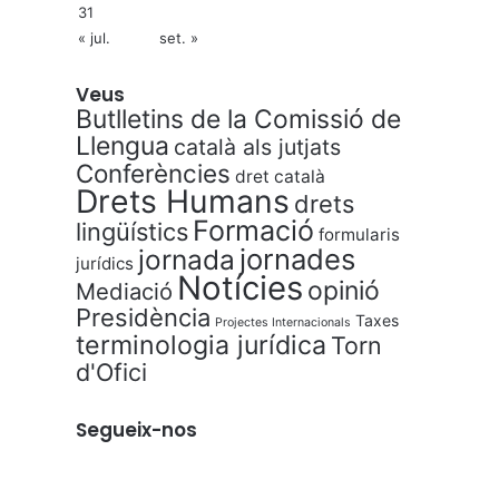
31
« jul.
set. »
Veus
Butlletins de la Comissió de
Llengua
català als jutjats
Conferències
dret català
Drets Humans
drets
Formació
lingüístics
formularis
jornades
jornada
jurídics
Notícies
opinió
Mediació
Presidència
Taxes
Projectes Internacionals
terminologia jurídica
Torn
d'Ofici
Segueix-nos