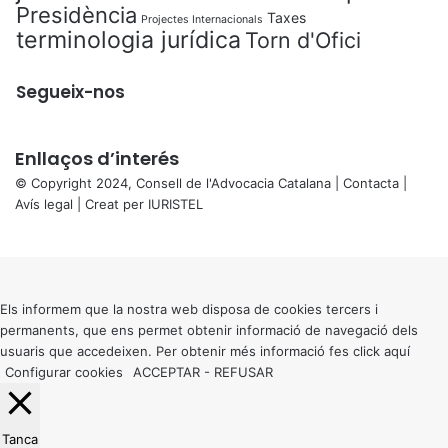
Presidència
Taxes
Projectes Internacionals
terminologia jurídica
Torn d'Ofici
Segueix-nos
Enllaços d’interés
© Copyright 2024, Consell de l'Advocacia Catalana |
Contacta
|
Avís legal
| Creat per
IURISTEL
X
Back
to
top
button
Els informem que la nostra web disposa de cookies tercers i
permanents, que ens permet obtenir informació de navegació dels
usuaris que accedeixen. Per obtenir més informació fes click
aquí
Configurar cookies
ACCEPTAR
-
REFUSAR
Tanca