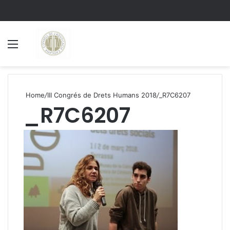
Menu
S
Home
/
III Congrés de Drets Humans 2018
/
_R7C6207
_R7C6207