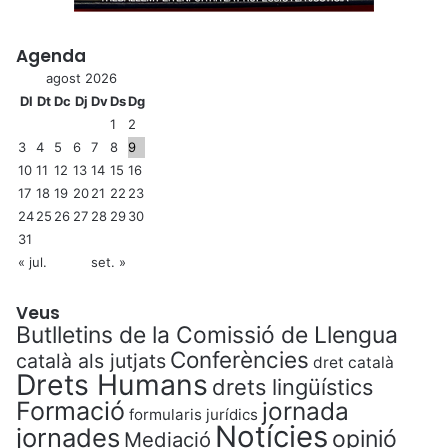
Agenda
agost 2026
Dl
Dt
Dc
Dj
Dv
Ds
Dg
1
2
3
4
5
6
7
8
9
10
11
12
13
14
15
16
17
18
19
20
21
22
23
24
25
26
27
28
29
30
31
« jul.
set. »
Veus
Butlletins de la Comissió de Llengua
Conferències
català als jutjats
dret català
Drets Humans
drets lingüístics
Formació
jornada
formularis jurídics
Notícies
jornades
opinió
Mediació