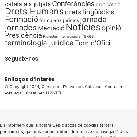
Conferències
català als jutjats
dret català
Drets Humans
drets lingüístics
Formació
jornada
formularis jurídics
Notícies
jornades
opinió
Mediació
Presidència
Taxes
Projectes Internacionals
terminologia jurídica
Torn d'Ofici
Segueix-nos
Enllaços d’interés
© Copyright 2024, Consell de l'Advocacia Catalana |
Contacta
|
Avís legal
| Creat per
IURISTEL
X
Back
to
top
button
Els informem que la nostra web disposa de cookies tercers i
permanents, que ens permet obtenir informació de navegació dels