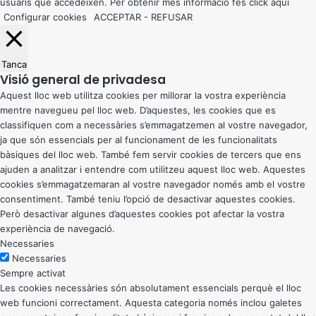
usuaris que accedeixen. Per obtenir més informació fes click
aquí
Configurar cookies
ACCEPTAR
-
REFUSAR
Tanca
Visió general de privadesa
Aquest lloc web utilitza cookies per millorar la vostra experiència
mentre navegueu pel lloc web. D’aquestes, les cookies que es
classifiquen com a necessàries s’emmagatzemen al vostre navegador,
ja que són essencials per al funcionament de les funcionalitats
bàsiques del lloc web. També fem servir cookies de tercers que ens
ajuden a analitzar i entendre com utilitzeu aquest lloc web. Aquestes
cookies s’emmagatzemaran al vostre navegador només amb el vostre
consentiment. També teniu l’opció de desactivar aquestes cookies.
Però desactivar algunes d’aquestes cookies pot afectar la vostra
experiència de navegació.
Necessaries
Necessaries
Sempre activat
Les cookies necessàries són absolutament essencials perquè el lloc
web funcioni correctament. Aquesta categoria només inclou galetes