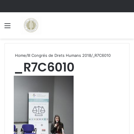
Menu
S
Home
/
III Congrés de Drets Humans 2018
/
_R7C6010
_R7C6010