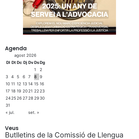
Agenda
agost 2026
Dl
Dt
Dc
Dj
Dv
Ds
Dg
1
2
3
4
5
6
7
8
9
10
11
12
13
14
15
16
17
18
19
20
21
22
23
24
25
26
27
28
29
30
31
« jul.
set. »
Veus
Butlletins de la Comissió de Llengua