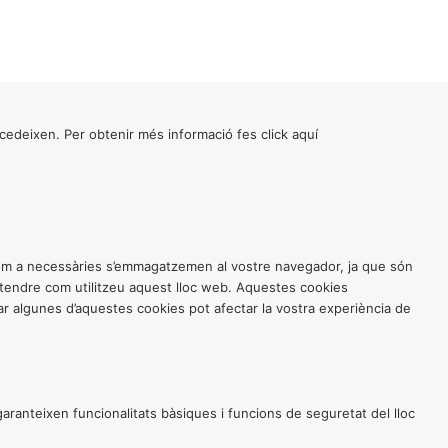
cedeixen. Per obtenir més informació fes click
aquí
 com a necessàries s’emmagatzemen al vostre navegador, ja que són
entendre com utilitzeu aquest lloc web. Aquestes cookies
 algunes d’aquestes cookies pot afectar la vostra experiència de
anteixen funcionalitats bàsiques i funcions de seguretat del lloc