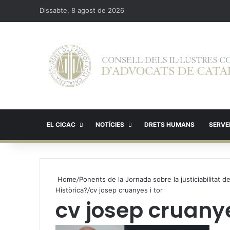
Dissabte, 8 agost de 2026
EL CICAC
NOTÍCIES
DRETS HUMANS
SERVEI
Home
/
Ponents de la Jornada sobre la justiciabilitat 
Històrica?
/
cv josep cruanyes i tor
cv josep cruanye