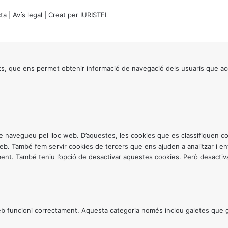
ta
|
Avís legal
| Creat per
IURISTEL
s, que ens permet obtenir informació de navegació dels usuaris que ac
ntre navegueu pel lloc web. D’aquestes, les cookies que es classifiquen
 web. També fem servir cookies de tercers que ens ajuden a analitzar i 
. També teniu l’opció de desactivar aquestes cookies. Però desactivar
 funcioni correctament. Aquesta categoria només inclou galetes que gar