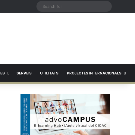
X
Search
for
EES
SERVEIS
UTILITATS
PROJECTES INTERNACIONALS