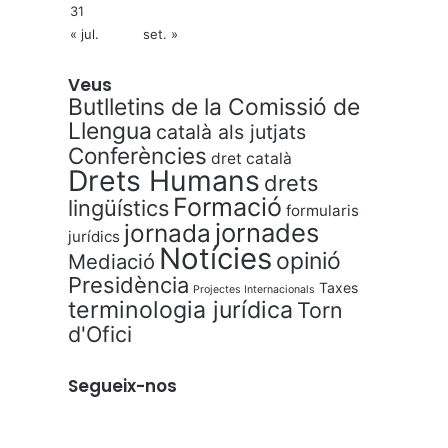
31
« jul.
set. »
Veus
Butlletins de la Comissió de
Llengua
català als jutjats
Conferències
dret català
Drets Humans
drets
Formació
lingüístics
formularis
jornades
jornada
jurídics
Notícies
opinió
Mediació
Presidència
Taxes
Projectes Internacionals
terminologia jurídica
Torn
d'Ofici
Segueix-nos