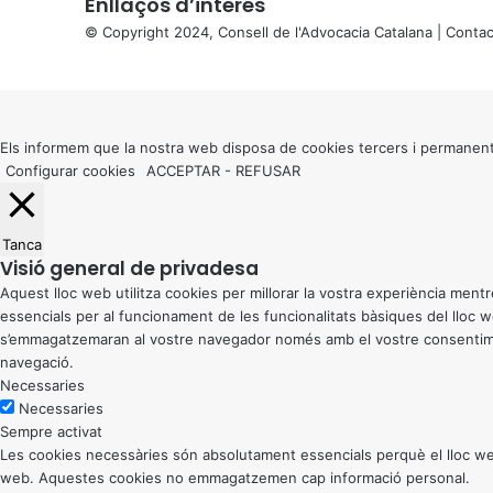
Enllaços d’interés
© Copyright 2024, Consell de l'Advocacia Catalana |
Contac
X
Back
to
top
button
Els informem que la nostra web disposa de cookies tercers i permanent
Configurar cookies
ACCEPTAR
-
REFUSAR
Tanca
Visió general de privadesa
Aquest lloc web utilitza cookies per millorar la vostra experiència me
essencials per al funcionament de les funcionalitats bàsiques del lloc
s’emmagatzemaran al vostre navegador només amb el vostre consentiment
navegació.
Necessaries
Necessaries
Sempre activat
Les cookies necessàries són absolutament essencials perquè el lloc web
web. Aquestes cookies no emmagatzemen cap informació personal.