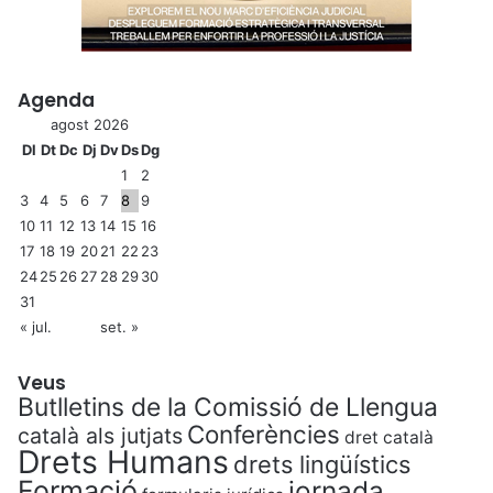
Agenda
agost 2026
Dl
Dt
Dc
Dj
Dv
Ds
Dg
1
2
3
4
5
6
7
8
9
10
11
12
13
14
15
16
17
18
19
20
21
22
23
24
25
26
27
28
29
30
31
« jul.
set. »
Veus
Butlletins de la Comissió de Llengua
Conferències
català als jutjats
dret català
Drets Humans
drets lingüístics
Formació
jornada