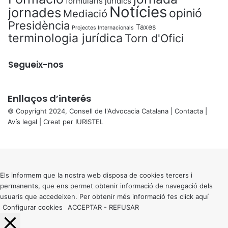
formularis jurídics
Notícies
jornades
opinió
Mediació
Presidència
Taxes
Projectes Internacionals
terminologia jurídica
Torn d'Ofici
Segueix-nos
Enllaços d’interés
© Copyright 2024, Consell de l'Advocacia Catalana |
Contacta
|
Avís legal
| Creat per
IURISTEL
X
Back
to
top
button
Els informem que la nostra web disposa de cookies tercers i
permanents, que ens permet obtenir informació de navegació dels
usuaris que accedeixen. Per obtenir més informació fes click
aquí
Configurar cookies
ACCEPTAR
-
REFUSAR