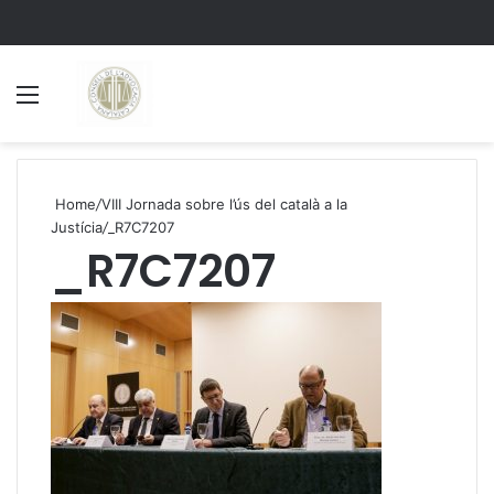
Menu
S
Home
/
VIII Jornada sobre l’ús del català a la
Justícia
/
_R7C7207
_R7C7207