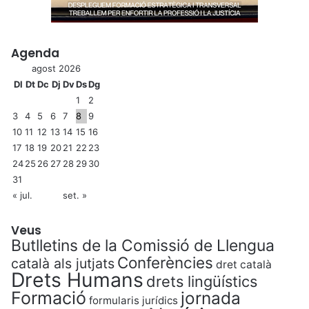
Agenda
agost 2026
Dl
Dt
Dc
Dj
Dv
Ds
Dg
1
2
3
4
5
6
7
8
9
10
11
12
13
14
15
16
17
18
19
20
21
22
23
24
25
26
27
28
29
30
31
« jul.
set. »
Veus
Butlletins de la Comissió de Llengua
Conferències
català als jutjats
dret català
Drets Humans
drets lingüístics
Formació
jornada
formularis jurídics