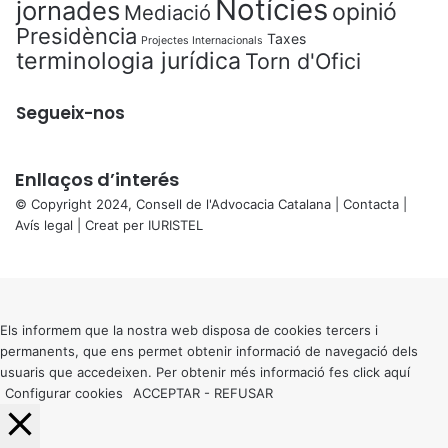
Notícies
jornades
opinió
Mediació
Presidència
Taxes
Projectes Internacionals
terminologia jurídica
Torn d'Ofici
Segueix-nos
Enllaços d’interés
© Copyright 2024, Consell de l'Advocacia Catalana |
Contacta
|
Avís legal
| Creat per
IURISTEL
X
Back
to
top
button
Els informem que la nostra web disposa de cookies tercers i
permanents, que ens permet obtenir informació de navegació dels
usuaris que accedeixen. Per obtenir més informació fes click
aquí
Configurar cookies
ACCEPTAR
-
REFUSAR