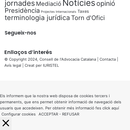
Notícies
jornades
opinió
Mediació
Presidència
Taxes
Projectes Internacionals
terminologia jurídica
Torn d'Ofici
Segueix-nos
Enllaços d’interés
© Copyright 2024, Consell de l'Advocacia Catalana |
Contacta
|
Avís legal
| Creat per
IURISTEL
X
Back
to
top
button
Els informem que la nostra web disposa de cookies tercers i
permanents, que ens permet obtenir informació de navegació dels
usuaris que accedeixen. Per obtenir més informació fes click
aquí
Configurar cookies
ACCEPTAR
-
REFUSAR