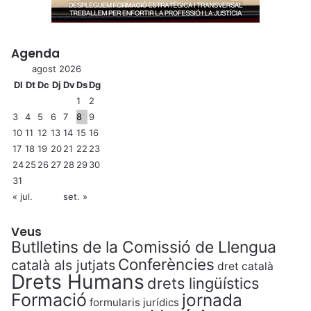
Agenda
agost 2026
Dl
Dt
Dc
Dj
Dv
Ds
Dg
1
2
3
4
5
6
7
8
9
10
11
12
13
14
15
16
17
18
19
20
21
22
23
24
25
26
27
28
29
30
31
« jul.
set. »
Veus
Butlletins de la Comissió de Llengua
Conferències
català als jutjats
dret català
Drets Humans
drets lingüístics
Formació
jornada
formularis jurídics