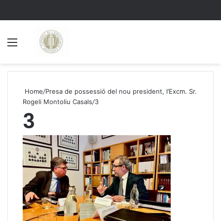
Menu
S
Home
/
Presa de possessió del nou president, l’Excm. Sr.
Rogeli Montoliu Casals
/
3
3