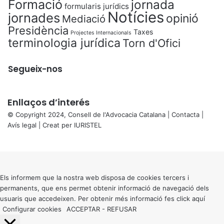
Formació
jornada
formularis jurídics
Notícies
jornades
opinió
Mediació
Presidència
Taxes
Projectes Internacionals
terminologia jurídica
Torn d'Ofici
Segueix-nos
Enllaços d’interés
© Copyright 2024, Consell de l'Advocacia Catalana |
Contacta
|
Avís legal
| Creat per
IURISTEL
X
Back
to
top
button
Els informem que la nostra web disposa de cookies tercers i
permanents, que ens permet obtenir informació de navegació dels
usuaris que accedeixen. Per obtenir més informació fes click
aquí
Configurar cookies
ACCEPTAR
-
REFUSAR