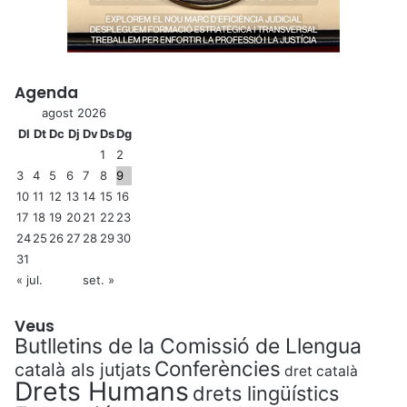
Agenda
agost 2026
Dl
Dt
Dc
Dj
Dv
Ds
Dg
1
2
3
4
5
6
7
8
9
10
11
12
13
14
15
16
17
18
19
20
21
22
23
24
25
26
27
28
29
30
31
« jul.
set. »
Veus
Butlletins de la Comissió de Llengua
Conferències
català als jutjats
dret català
Drets Humans
drets lingüístics