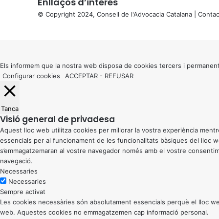
Enllaços d’interés
© Copyright 2024, Consell de l'Advocacia Catalana |
Contac
X
Back
to
top
button
Els informem que la nostra web disposa de cookies tercers i permanent
Configurar cookies
ACCEPTAR
-
REFUSAR
Tanca
Visió general de privadesa
Aquest lloc web utilitza cookies per millorar la vostra experiència me
essencials per al funcionament de les funcionalitats bàsiques del lloc
s’emmagatzemaran al vostre navegador només amb el vostre consentiment
navegació.
Necessaries
Necessaries
Sempre activat
Les cookies necessàries són absolutament essencials perquè el lloc web
web. Aquestes cookies no emmagatzemen cap informació personal.