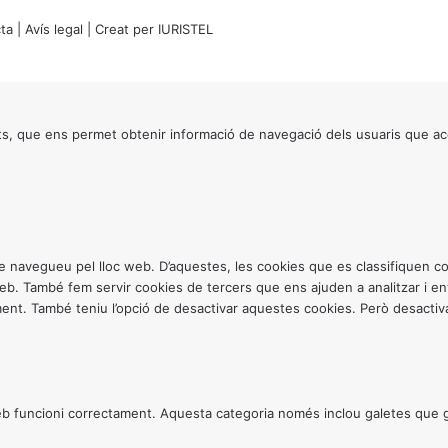
ta
|
Avís legal
| Creat per
IURISTEL
s, que ens permet obtenir informació de navegació dels usuaris que ac
ntre navegueu pel lloc web. D’aquestes, les cookies que es classifiquen
 web. També fem servir cookies de tercers que ens ajuden a analitzar i 
. També teniu l’opció de desactivar aquestes cookies. Però desactivar
 funcioni correctament. Aquesta categoria només inclou galetes que gar