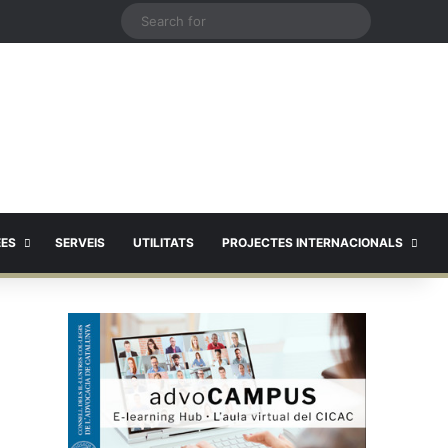
X
Search
for
EES
SERVEIS
UTILITATS
PROJECTES INTERNACIONALS