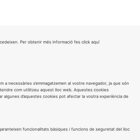
cedeixen. Per obtenir més informació fes click
aquí
 com a necessàries s’emmagatzemen al vostre navegador, ja que són
entendre com utilitzeu aquest lloc web. Aquestes cookies
 algunes d’aquestes cookies pot afectar la vostra experiència de
anteixen funcionalitats bàsiques i funcions de seguretat del lloc