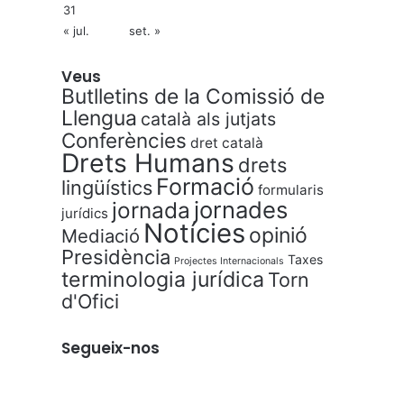
31
« jul.
set. »
Veus
Butlletins de la Comissió de
Llengua
català als jutjats
Conferències
dret català
Drets Humans
drets
Formació
lingüístics
formularis
jornades
jornada
jurídics
Notícies
opinió
Mediació
Presidència
Taxes
Projectes Internacionals
terminologia jurídica
Torn
d'Ofici
Segueix-nos