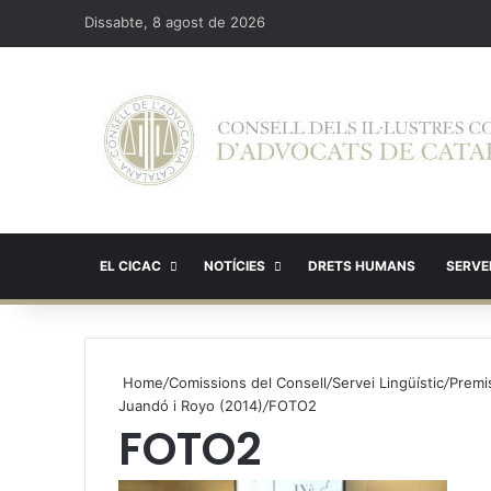
Dissabte, 8 agost de 2026
EL CICAC
NOTÍCIES
DRETS HUMANS
SERVEI
Home
/
Comissions del Consell
/
Servei Lingüístic
/
Premis
Juandó i Royo (2014)
/
FOTO2
FOTO2